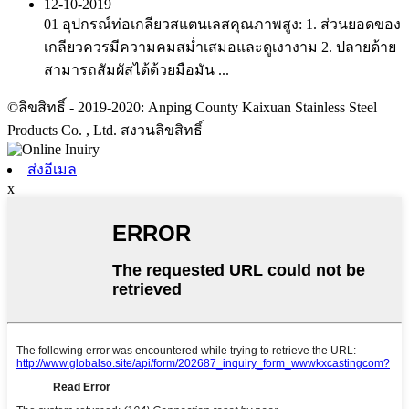
12-10-2019
01 อุปกรณ์ท่อเกลียวสแตนเลสคุณภาพสูง: 1. ส่วนยอดของ
เกลียวควรมีความคมสม่ำเสมอและดูเงางาม 2. ปลายด้าย
สามารถสัมผัสได้ด้วยมือมัน ...
©ลิขสิทธิ์ - 2019-2020: Anping County Kaixuan Stainless Steel
Products Co. , Ltd. สงวนลิขสิทธิ์
ส่งอีเมล
x