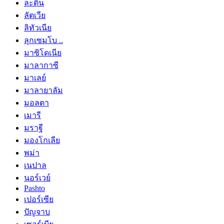
ละติน
ลัตเวีย
ลิทัวเนีย
ลุกเซมโบ ..
มาซิโดเนีย
มาลากาซี
มาเลย์
มาลายาลัม
มอลตา
เมารี
มราฐี
มองโกเลีย
พม่า
เนปาล
นอร์เวย์
Pashto
เปอร์เซีย
ปัญจาบ