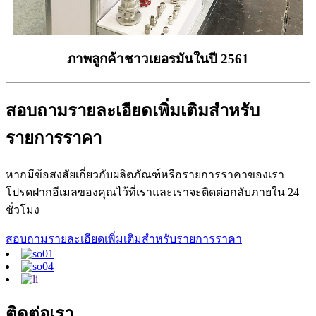
ภาพลูกค้าชาวเยอรมันในปี 2561
สอบถามรายละเอียดเพิ่มเติมสำหรับ
รายการราคา
หากมีข้อสงสัยเกี่ยวกับผลิตภัณฑ์หรือรายการราคาของเรา
โปรดฝากอีเมลของคุณไว้ที่เราและเราจะติดต่อกลับภายใน 24
ชั่วโมง
สอบถามรายละเอียดเพิ่มเติมสำหรับรายการราคา
ติดต่อเรา