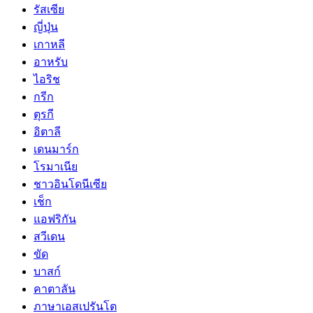
รัสเซีย
ญี่ปุ่น
เกาหลี
อาหรับ
ไอริช
กรีก
ตุรกี
อิตาลี
เดนมาร์ก
โรมาเนีย
ชาวอินโดนีเซีย
เช็ก
แอฟริกัน
สวีเดน
ขัด
บาสก์
คาตาลัน
ภาษาเอสเปรันโต