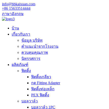
info@hbkaixuan.com
+86 15633514444
ภาษาอังกฤษ
บ้าน
เกี่ยวกับเรา
ข้อมูล บริษัท
คำแนะนำจากโรงงาน
ควบคุมคุณภาพ
นิทรรศการ
ผลิตภัณฑ์
ฟิตติ้ง
ฟิตติ้งเกลียว
กด Fitting Adapter
ฟิตติ้งท่อเหล็ก
PEX ฟิตติ้ง
บอลวาล์ว
บอลวาล์ว 1PC