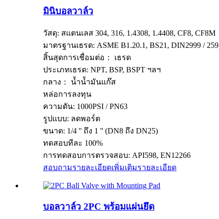
มินิบอลวาล์ว
วัสดุ: สแตนเลส 304, 316, 1.4308, 1.4408, CF8, CF8M
มาตรฐานเธรด: ASME B1.20.1, BS21, DIN2999 / 259, 
สิ้นสุดการเชื่อมต่อ： เธรด
ประเภทเธรด: NPT, BSP, BSPT ฯลฯ
กลาง： น้ำน้ำมันแก๊ส
หล่อการลงทุน
ความดัน: 1000PSI / PN63
รูปแบบ: ลดพอร์ต
ขนาด: 1/4 '' ถึง 1 '' (DN8 ถึง DN25)
ทดสอบทีละ 100%
การทดสอบการตรวจสอบ: API598, EN12266
สอบถามรายละเอียดเพิ่มเติม
รายละเอียด
บอลวาล์ว 2PC พร้อมแผ่นยึด