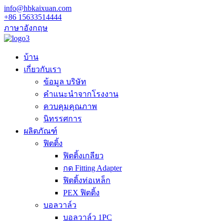
info@hbkaixuan.com
+86 15633514444
ภาษาอังกฤษ
บ้าน
เกี่ยวกับเรา
ข้อมูล บริษัท
คำแนะนำจากโรงงาน
ควบคุมคุณภาพ
นิทรรศการ
ผลิตภัณฑ์
ฟิตติ้ง
ฟิตติ้งเกลียว
กด Fitting Adapter
ฟิตติ้งท่อเหล็ก
PEX ฟิตติ้ง
บอลวาล์ว
บอลวาล์ว 1PC