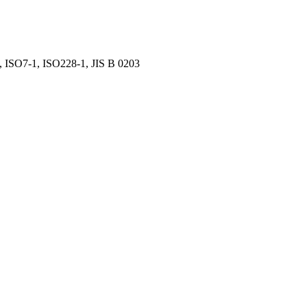
ISO7-1, ISO228-1, JIS B 0203