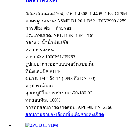
บอลวาล์ว 3PC
วัสดุ: สแตนเลส 304, 316, 1.4308, 1.4408, CF8, CF8M
มาตรฐานเธรด: ASME B1.20.1 BS21.DIN2999 / 259, IS
การเชื่อมต่อ： ด้ายรอย
ประเภทเธรด: NPT, BSP, BSPT ฯลฯ
กลาง： น้ำน้ำมันแก๊ส
หล่อการลงทุน
ความดัน: 1000PSI / PN63
รูปแบบ: การออกแบบพอร์ตแบบเต็ม
ที่นั่งและซีล PTFE
ขนาด: 1/4 '' ถึง 4 '' (DN8 ถึง DN100)
มีอุปกรณ์ล็อค
อุณหภูมิในการทำงาน: -20-180 ℃
ทดสอบทีละ 100%
การทดสอบการตรวจสอบ: API598, EN12266
สอบถามรายละเอียดเพิ่มเติม
รายละเอียด