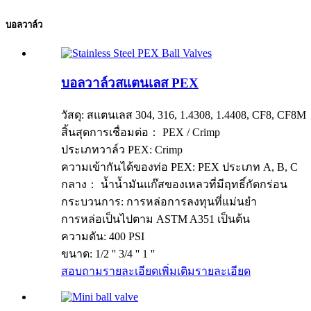
บอลวาล์ว
บอลวาล์วสแตนเลส PEX
วัสดุ: สแตนเลส 304, 316, 1.4308, 1.4408, CF8, CF8M
สิ้นสุดการเชื่อมต่อ： PEX / Crimp
ประเภทวาล์ว PEX: Crimp
ความเข้ากันได้ของท่อ PEX: PEX ประเภท A, B, C
กลาง： น้ำน้ำมันแก๊สของเหลวที่มีฤทธิ์กัดกร่อน
กระบวนการ: การหล่อการลงทุนที่แม่นยำ
การหล่อเป็นไปตาม ASTM A351 เป็นต้น
ความดัน: 400 PSI
ขนาด: 1/2 '' 3/4 '' 1 ''
สอบถามรายละเอียดเพิ่มเติม
รายละเอียด