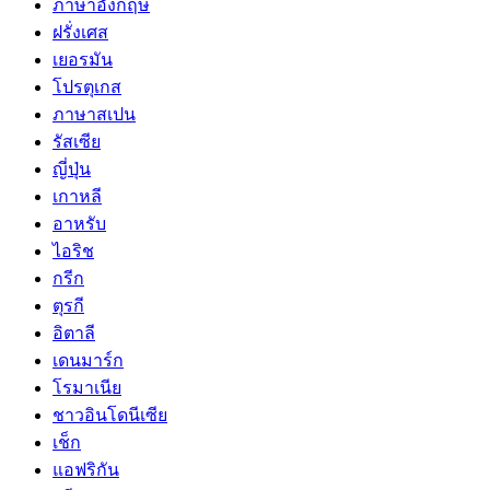
ภาษาอังกฤษ
ฝรั่งเศส
เยอรมัน
โปรตุเกส
ภาษาสเปน
รัสเซีย
ญี่ปุ่น
เกาหลี
อาหรับ
ไอริช
กรีก
ตุรกี
อิตาลี
เดนมาร์ก
โรมาเนีย
ชาวอินโดนีเซีย
เช็ก
แอฟริกัน