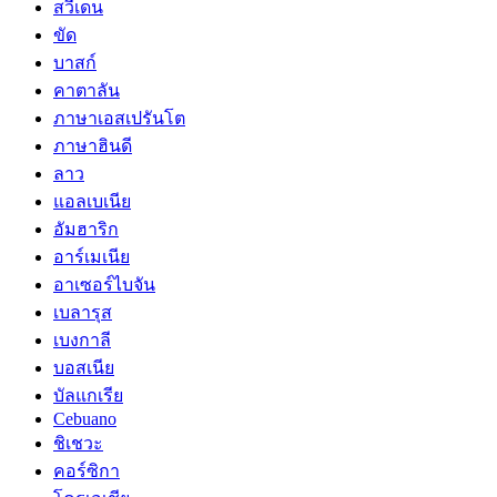
สวีเดน
ขัด
บาสก์
คาตาลัน
ภาษาเอสเปรันโต
ภาษาฮินดี
ลาว
แอลเบเนีย
อัมฮาริก
อาร์เมเนีย
อาเซอร์ไบจัน
เบลารุส
เบงกาลี
บอสเนีย
บัลแกเรีย
Cebuano
ชิเชวะ
คอร์ซิกา