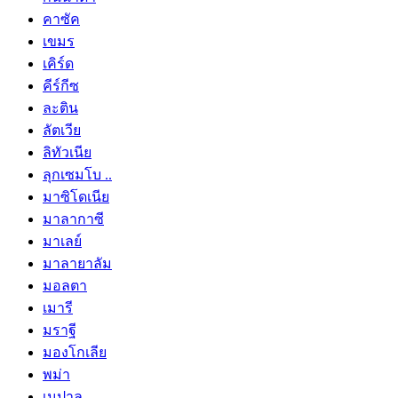
คาซัค
เขมร
เคิร์ด
คีร์กีซ
ละติน
ลัตเวีย
ลิทัวเนีย
ลุกเซมโบ ..
มาซิโดเนีย
มาลากาซี
มาเลย์
มาลายาลัม
มอลตา
เมารี
มราฐี
มองโกเลีย
พม่า
เนปาล