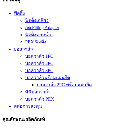
ฟิตติ้ง
ฟิตติ้งเกลียว
กด Fitting Adapter
ฟิตติ้งท่อเหล็ก
PEX ฟิตติ้ง
บอลวาล์ว
บอลวาล์ว 1PC
บอลวาล์ว 2PC
บอลวาล์ว 3PC
บอลวาล์วพร้อมแผ่นยึด
บอลวาล์ว 2PC พร้อมแผ่นยึด
มินิบอลวาล์ว
บอลวาล์ว PEX
หล่อการลงทุน
คุณลักษณะผลิตภัณฑ์