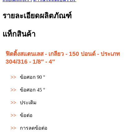
รายละเอียดผลิตภัณฑ์
แท็กสินค้า
ฟิตติ้งสแตนเลส - เกลียว - 150 ปอนด์ - ประเภท
304/316 - 1/8″ - 4″
>>
ข้อศอก 90 °
>>
ข้อศอก 45 °
>>
ประเดิม
>>
ข้อต่อ
>>
การลดข้อต่อ