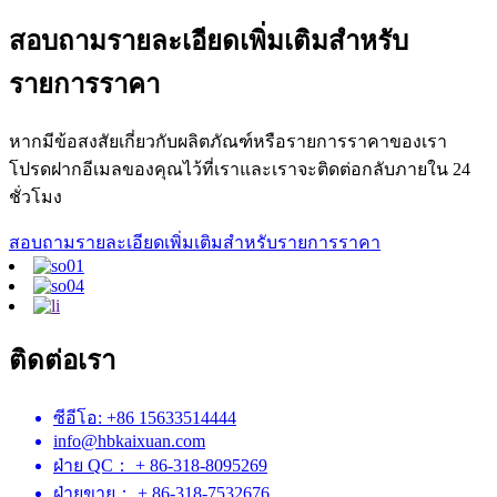
สอบถามรายละเอียดเพิ่มเติมสำหรับ
รายการราคา
หากมีข้อสงสัยเกี่ยวกับผลิตภัณฑ์หรือรายการราคาของเรา
โปรดฝากอีเมลของคุณไว้ที่เราและเราจะติดต่อกลับภายใน 24
ชั่วโมง
สอบถามรายละเอียดเพิ่มเติมสำหรับรายการราคา
ติดต่อเรา
ซีอีโอ: +86 15633514444
info@hbkaixuan.com
ฝ่าย QC： + 86-318-8095269
ฝ่ายขาย： + 86-318-7532676