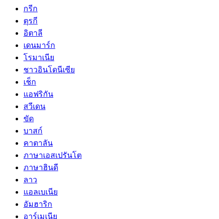
กรีก
ตุรกี
อิตาลี
เดนมาร์ก
โรมาเนีย
ชาวอินโดนีเซีย
เช็ก
แอฟริกัน
สวีเดน
ขัด
บาสก์
คาตาลัน
ภาษาเอสเปรันโต
ภาษาฮินดี
ลาว
แอลเบเนีย
อัมฮาริก
อาร์เมเนีย