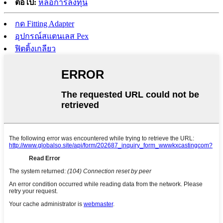
ต่อไป:
หล่อการลงทุน
กด Fitting Adapter
อุปกรณ์สแตนเลส Pex
ฟิตติ้งเกลียว