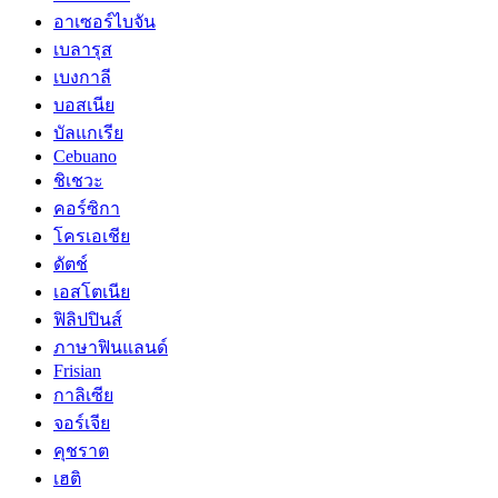
อาเซอร์ไบจัน
เบลารุส
เบงกาลี
บอสเนีย
บัลแกเรีย
Cebuano
ชิเชวะ
คอร์ซิกา
โครเอเชีย
ดัตช์
เอสโตเนีย
ฟิลิปปินส์
ภาษาฟินแลนด์
Frisian
กาลิเซีย
จอร์เจีย
คุชราต
เฮติ