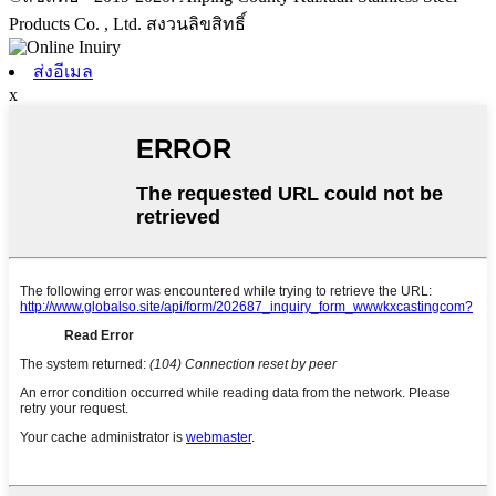
Products Co. , Ltd. สงวนลิขสิทธิ์
ส่งอีเมล
x