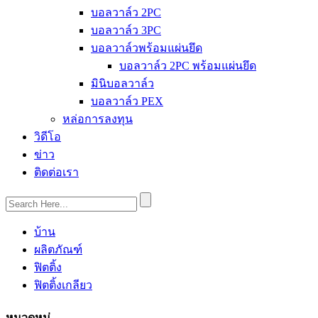
บอลวาล์ว 2PC
บอลวาล์ว 3PC
บอลวาล์วพร้อมแผ่นยึด
บอลวาล์ว 2PC พร้อมแผ่นยึด
มินิบอลวาล์ว
บอลวาล์ว PEX
หล่อการลงทุน
วิดีโอ
ข่าว
ติดต่อเรา
บ้าน
ผลิตภัณฑ์
ฟิตติ้ง
ฟิตติ้งเกลียว
หมวดหมู่