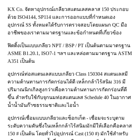
KX Co. จัดหาอุปกรณ์เกลียวสแตนเลสคลาส 150 ประกอบ
ด้วย ISO4144, SP114 และการออกแบบที่กำหนดเอง
อุปกรณ์ SS ทั้งหมดได้รับการตรวจสอบโดยแผนก QC มือ
อาชีพของเราตามมาตรฐานและข้อกำหนดที่เกี่ยวข้อง
ฟิตติ้งเป็นแบบเกลียว NPT / BSP / PT เป็นต้นตามมาตรฐาน
ASME B1.20.1, ISO7-1 ฯลฯ และหล่อตามมาตรฐาน ASTM
A351 เป็นต้น
อุปกรณ์ท่อสแตนเลสแบบเกลียว Class 150304 สแตนเลสมี
ความต้านทานการกัดกร่อนได้ดี เหล็กกล้าไร้สนิม 316 มี
ปริมาณนิกเกิลสูงกว่าเพื่อความต้านทานการกัดกร่อนที่ดี
ขึ้น สำหรับใช้กับจุกนมท่อสแตนเลส Schedule 40 ในอากาศ
น้ำน้ำมันก๊าซธรรมชาติและไอน้ำ
อุปกรณ์เชื่อมแบบเกลียวและซ็อกเก็ต - เชื่อมจะระบุตาม
ระดับความดันซึ่งในเหล็กกล้าไร้สนิมมักมีให้เลือกคือคลาส
150 # เป็นต้น โดยทั่วไปอุปกรณ์ Cast (150 #) มักใช้สำหรับ