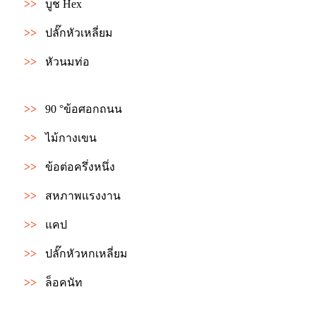
>>
บูช Hex
>>
ปลั๊กหัวเหลี่ยม
>>
หัวนมท่อ
>>
90 °ข้อศอกถนน
>>
ไม้กางเขน
>>
ข้อต่อครึ่งหนึ่ง
>>
สหภาพแรงงาน
>>
แคป
>>
ปลั๊กหัวหกเหลี่ยม
>>
ล็อคนัท