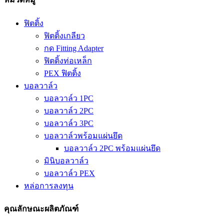
ฟิตติ้ง
ฟิตติ้งเกลียว
กด Fitting Adapter
ฟิตติ้งท่อเหล็ก
PEX ฟิตติ้ง
บอลวาล์ว
บอลวาล์ว 1PC
บอลวาล์ว 2PC
บอลวาล์ว 3PC
บอลวาล์วพร้อมแผ่นยึด
บอลวาล์ว 2PC พร้อมแผ่นยึด
มินิบอลวาล์ว
บอลวาล์ว PEX
หล่อการลงทุน
คุณลักษณะผลิตภัณฑ์